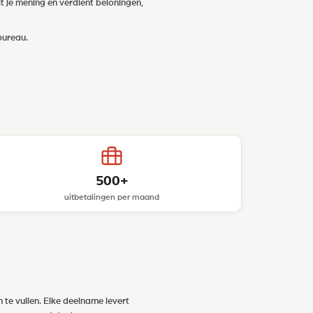
t je mening en verdient beloningen,
bureau.
500+
uitbetalingen per maand
 te vullen. Elke deelname levert