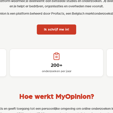
latform waarmee je deelneemt aan betaalde studies en onderzoeken. Jij deel
en je helpt er bedrijven, organisaties en overheden mee vooruit.
ion is een platform beheerd door Profacts, een Belgisch marktonderzoeks
Ik schrijf me in!
200+
onderzoeken per jaar
Hoe werkt MyOpinion?
atis en geeft toegang tot een persoonlijke omgeving om online onderzoeken in