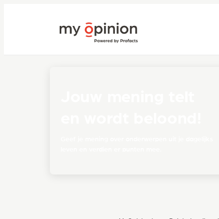
Jouw mening telt
en wordt beloond!
Geef je mening over onderwerpen uit je dagelijks
leven en verdien er punten mee.