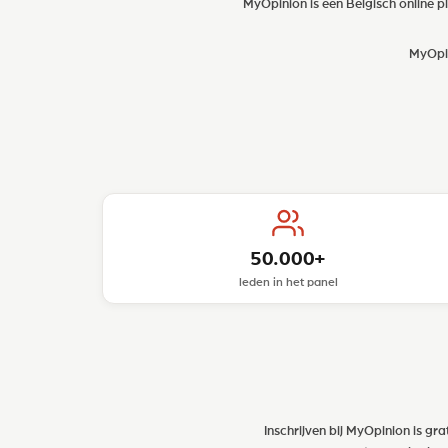
MyOpinion is een Belgisch online p
MyOpin
50.000+
leden in het panel
Inschrijven bij MyOpinion is gr