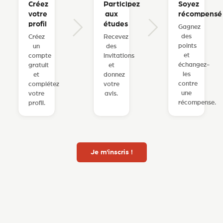
Créez
Participez
Soyez
votre
aux
récompensé
profil
études
Gagnez
des
Créez
Recevez
points
un
des
et
compte
invitations
échangez-
gratuit
et
les
et
donnez
contre
complétez
votre
une
votre
avis.
récompense.
profil.
Je m'inscris !