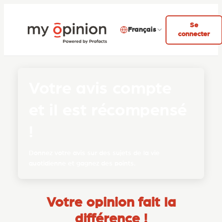
Se
Français
connecter
Votre avis compte
et il est récompensé
!
Donnez votre avis sur des sujets de la vie
quotidienne et gagnez des points.
Votre opinion fait la
différence !